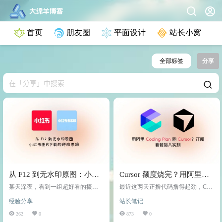
首页
朋友圈
平面设计
站长小窝
全部标签
分享
从 F12 到无水印原图：小红
Cursor 额度烧完？用阿里云
书图片下载的逆向思路
Coding Plan 接入自定义
某天深夜，看到一组超好看的摄影
最近这两天正撸代码撸得起劲，Curs
笔记，手指条件反射地长按保存
API，亲测可用
or 突然给我弹了个报错——额度又
经验分享
站长笔记
——结果满屏的水印糊了一脸。 行
没了。 心态直接崩了，20 美刀啊，
吧，那就自己动手研究一下。 这篇
就这么悄无声息地烧完了。正当我
262
0
873
0
文章不放代码，纯聊思路——我是
在那哀嚎的时候，脑子里突然冒出