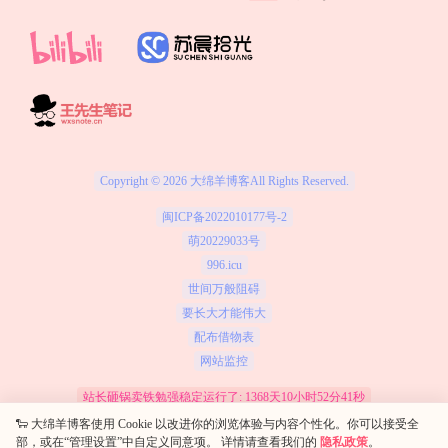
Copyright © 2026
大绵羊博客
All Rights Reserved.
闽ICP备2022010177号-2
萌20229033号
996.icu
世间万般阻碍
要长大才能伟大
配布借物表
网站监控
站长砸锅卖铁勉强稳定运行了: 1368天10小时52分42秒
保留资源解释权，如有侵权，请联系我及时处理
🐑 大绵羊博客使用 Cookie 以改进你的浏览体验与内容个性化。你可以接受全
部，或在“管理设置”中自定义同意项。 详情请查看我们的
隐私政策
。
查询 11 次，耗时 0.3711 秒