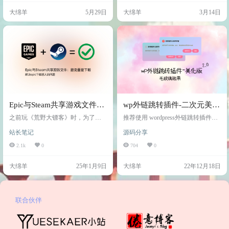
怎么一步步从 F12 里扒出小红书的
来一个念头：Cursor 好像有个自定
大绵羊
5月29日
大绵羊
3月14日
数据结构，找到绕过水印的方法，
义 API Keys 的功能？ 这一想不要
最后做成一个能用的工具的。 1. 先
紧，马上又想起来之前充的那个阿
观察：水印到底是怎么加上去的？
里云 Coding Plan——那不是走的 Op
打开一篇小红书笔记，F12 → Netwo
enAI 协议吗？这……这不正好对上
rk，随便点开一张图片的请求，看 U
了？ 说干就干，马上开查资料、问
RL： https://sns-we…
AI、…
Epic与Steam共享游戏文件：
wp外链跳转插件-二次元美化
避免重复下载
版
之前玩《荒野大镖客》时，为了体
推荐使用 wordpress外链跳转插件是
验这款游戏，我是用朋友的离线版
applek 开发的一个 WordPress插件，
站长笔记
源码分享
本。后来好朋友一直想拉我玩线上
它可以在文章的外链上增加一层过
模式，结果一看Steam哎呀，没打
滤，可以有效地阻止跟踪，同时也
2.1k
0
704
0
折！于是我就跑去Epic平台看看恰好
可以向使用者发出警告。 它的作用
遇到打折还有返现的活动，那时候
是提示用户即将跳转到其他的网站
大绵羊
25年1月9日
大绵羊
22年12月18日
简直不用太好！毫不犹豫就下单
上。并在链接列表中增加相应的关
了，最后花了¥92.07。买了之后才发
键词，从而 提示用户 跳转到其他网
现，Epic和Steam的游戏文件居然不
站上。 它免费 免费 免费 插件原版
能同步，人都麻了，虽然其实文件
原版太简约 对于我这个老二次元必
本质上是一样的，只是文件名不一
须来一波美化??? 第一版 web标准尺
联合伙伴
样。接下来，我来跟大家分享一下
寸 手机版…
我的操作过程，…