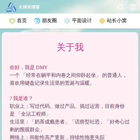
首页
朋友圈
平面设计
站长小窝
关于我
你好，我是 DMY
一个
「经常在躺平和内卷之间仰卧起坐」
的普通人，
喜欢用键盘记录生活里的荒诞与温暖。
? 我是谁？
职业上：写过代码、做过产品、搞过运营，目前身份
是
「全沾工程师」
生活里：
「奶茶成瘾患者」「话痨型社恐」「好奇心过
剩的围观群众」
网络上：间歇性高产更新，持续性拖更失踪