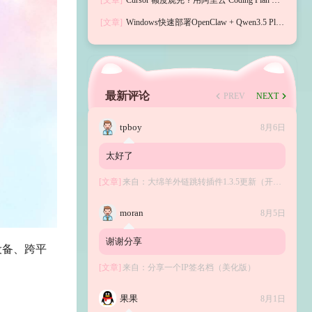
[文章]
Cursor 额度烧完？用阿里云 Coding Plan 接
入自定义 API，亲测可用
[文章]
Windows快速部署OpenClaw + Qwen3.5 Plus
完整教程
最新评论
PREV
NEXT
tpboy
8月6日
太好了
[文章]
来自：
大绵羊外链跳转插件1.3.5更新（开源）
moran
8月5日
谢谢分享
设备、跨平
[文章]
来自：
分享一个IP签名档（美化版）
果果
8月1日