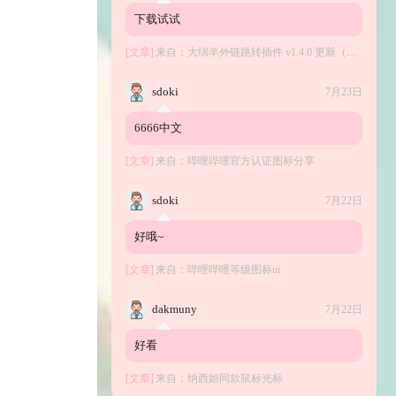
下载试试
[文章]
来自：
大绵羊外链跳转插件 v1.4.0 更新（开源）
sdoki
7月23日
6666中文
[文章]
来自：
哔哩哔哩官方认证图标分享
sdoki
7月22日
好哦~
[文章]
来自：
哔哩哔哩等级图标ui
dakmuny
7月22日
好看
[文章]
来自：
纳西妲同款鼠标光标