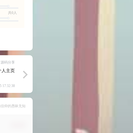
共0人
源码分享
个人主页
5 17:32:38
满信仰的愚昧无知
确认修改