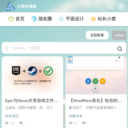
首页
朋友圈
平面设计
站长小窝
全部标签
steam
Epic与Steam共享游戏文件：
【WordPress美化】给你的博
避免重复下载
客加一个云空调
之前玩《荒野大镖客》时，为了体
夏天到了，外面气温逐渐增高？那
验这款游戏，我是用朋友的离线版
么我们可以在Wordpress中也加入一
站长笔记
经验分享
本。后来好朋友一直想拉我玩线上
个云空调降温！ 界面： 具体操作如
模式，结果一看Steam哎呀，没打
下： 新建文章 打开自定义HTML 将
2.1k
0
347
0
折！于是我就跑去Epic平台看看恰好
代码插入到里面保存即可 部署代