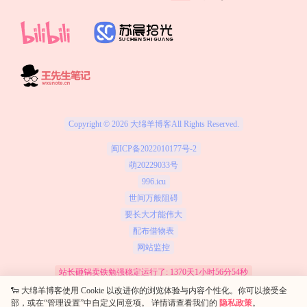
Copyright © 2026
大绵羊博客
All Rights Reserved.
闽ICP备2022010177号-2
萌20229033号
996.icu
世间万般阻碍
要长大才能伟大
配布借物表
网站监控
站长砸锅卖铁勉强稳定运行了: 1370天1小时56分54秒
保留资源解释权，如有侵权，请联系我及时处理
🐑 大绵羊博客使用 Cookie 以改进你的浏览体验与内容个性化。你可以接受全
部，或在“管理设置”中自定义同意项。 详情请查看我们的
隐私政策
。
查询 12 次，耗时 0.4434 秒