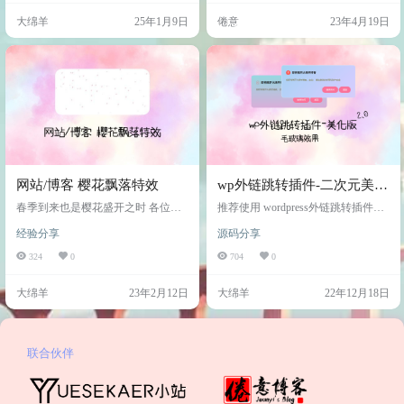
遇到打折还有返现的活动，那时候
码： <iframe frameborder="no" height
大绵羊
25年1月9日
倦意
23年4月19日
简直不用太好！毫不犹豫就下单
="700px" width="90%" src="https://jy.
了，最后花了¥92.07。买了之后才发
cyou/…
现，Epic和Steam的游戏文件居然不
能同步，人都麻了，虽然其实文件
本质上是一样的，只是文件名不一
样。接下来，我来跟大家分享一下
我的操作过程，…
网站/博客 樱花飘落特效
wp外链跳转插件-二次元美化
版
春季到来也是樱花盛开之时 各位站
推荐使用 wordpress外链跳转插件是
长已别闲着啦 美化搞起来 （樱花随
applek 开发的一个 WordPress插件，
经验分享
源码分享
风飘落特效） 使用方法 1.下载我提
它可以在文章的外链上增加一层过
供的 yinghua.js 文件 按需求修改代码
滤，可以有效地阻止跟踪，同时也
324
0
704
0
Ps:js代码可以压缩（增加访问速度）
可以向使用者发出警告。 它的作用
2.上传服务器 3.打开域名查看可用性
是提示用户即将跳转到其他的网站
大绵羊
23年2月12日
大绵羊
22年12月18日
4.代码部署 <body> 内 <script src="你
上。并在链接列表中增加相应的关
的文件"></script> wordpress用户…
键词，从而 提示用户 跳转到其他网
站上。 它免费 免费 免费 插件原版
原版太简约 对于我这个老二次元必
须来一波美化??? 第一版 web标准尺
联合伙伴
寸 手机版…