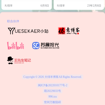
直是 天无神话 在负责适配维护。收
了5个内建场景，功能十分强大。 演
大绵羊
6月9日
大绵羊
23年2月8日
到反馈我立马打开 QQ 把截图甩给
示 成功样式 失败 警告 信息 html代
他—— 他回：「我子比都没更新
码 <!DOCTYPE html> <html lang="e
呢」 行，然后他进去研究。 不知道
n"> <head> …
过了多久，他说「好了」——然后
发来一张插件后台的截图，顺手还
联合伙伴
把 GitHub…
Copyright © 2026
大绵羊博客
All Rights Reserved.
闽ICP备2022010177号-2
萌20229033号
996.icu
世间万般阻碍