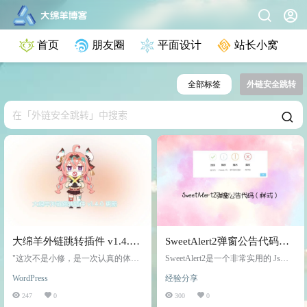
首页
朋友圈
平面设计
站长小窝
全部标签
外链安全跳转
大绵羊外链跳转插件 v1.4.0
SweetAlert2弹窗公告代码
更新（开源）
（样式）
"这次不是小修，是一次认真的体
SweetAlert2是一个非常实用的 Js模
检。" 1.3.5 上线之后，我以为可以消
式信息对话框插件。SweetAlert2是一
WordPress
经验分享
停一阵了。 结果没多久，评论区就
个可替换的默认弹出对话框，它提
来了： 「插件跟子比主题 8.9 冲
供了多种参数和方式，支持内嵌图
247
0
300
0
突，建议修复」 子比主题这侧，一
像、背景、 HTML标记等，还提供