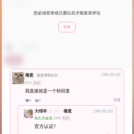
您必须登录或注册以后才能发表评论
登录
表情包
提交
23年3月13日
倦意
倦意博客站长
LV2
Lv1
我直接就是一个秒回复
回复
0
0
大绵羊
倦意
A
M
23年3月13日
@
永久大会员
LV6
Lv5
官方认证?