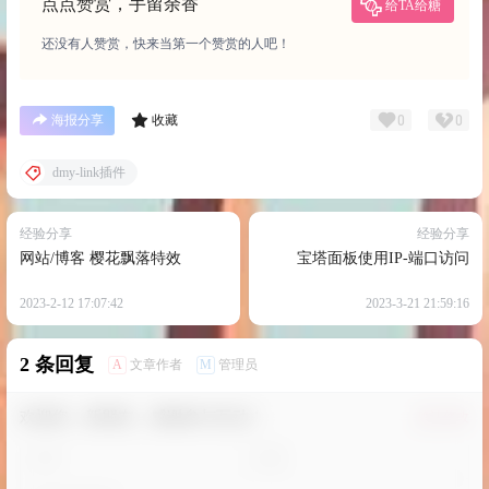
点点赞赏，手留余香
给TA给糖
还没有人赞赏，快来当第一个赞赏的人吧！
0
0
海报分享
收藏
dmy-link插件
经验分享
经验分享
网站/博客 樱花飘落特效
宝塔面板使用IP-端口访问
2023-2-12 17:07:42
2023-3-21 21:59:16
2 条回复
A
M
文章作者
管理员
欢迎您，新朋友，感谢参与互动！
确认修改