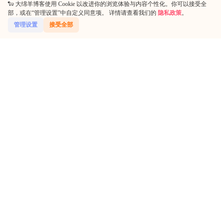
🐑 大绵羊博客使用 Cookie 以改进你的浏览体验与内容个性化。你可以接受全
发布本站内容到任何网站。如若本站内容侵犯了原著
部，或在“管理设置”中自定义同意项。 详情请查看我们的
隐私政策
。
者的合法权益，可
联系我们
进行处理
管理设置
接受全部
温馨提示:
本文最后更新于
,一
2023年1月08日 21:17:55
些文章的可能已经失效。
首页
专题
认证
搜索
菜单
我的
点点赞赏，手留余香
给TA给糖
还没有人赞赏，快来当第一个赞赏的人吧！
0
0
海报分享
收藏
OpenClaw
数据恢复
里程碑
经验分享
经验分享
WordPress代码高亮插件
简单在wordpress网站首页挂两
个灯笼(含插件)