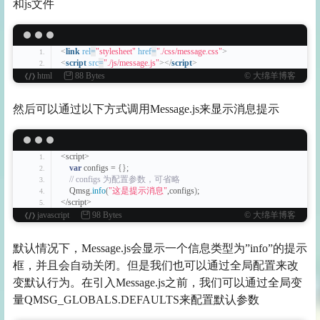
和js文件
<
link
rel
=
"stylesheet"
href
=
"./css/message.css"
>
<
script
src
=
"./js/message.js"
>
</
script
>
html
88 Bytes
© 大绵羊博客
然后可以通过以下方式调用Message.js来显示消息提示
<script>
var
 configs = 
{
}
;
 // configs 为配置参数，可省略
    Qmsg.
info
(
"这是提示消息"
,configs
)
;
</script>
javascript
98 Bytes
© 大绵羊博客
默认情况下，Message.js会显示一个信息类型为”info”的提示
框，并且会自动关闭。但是我们也可以通过全局配置来改
变默认行为。在引入Message.js之前，我们可以通过全局变
量QMSG_GLOBALS.DEFAULTS来配置默认参数