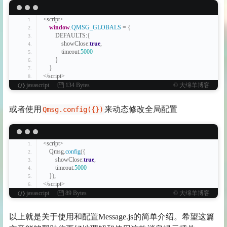
<script>
window
.
QMSG_GLOBALS
 = 
{
        DEFAULTS:
{
            showClose:
true
,
            timeout:
5000
}
}
</script>
javascript
134 Bytes
© 大绵羊博客
或者使用
来动态修改全局配置
Qmsg.config({})
<script>
    Qmsg.
config
(
{
        showClose:
true
,
        timeout:
5000
}
)
;
</script>
javascript
89 Bytes
© 大绵羊博客
以上就是关于使用和配置Message.js的简单介绍。希望这篇