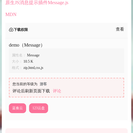
原生JS消息提示插件Message.js
MDN
查看
下载权限
demo（Message）
属性名：
Message
大小：
10.5 K
格式：
zip,html,css,js
您当前的等级为
游客
评论后刷新页面下载
评论
蓝奏云
123云盘