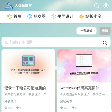
首页
朋友圈
平面设计
站长小窝
全部标签
电脑
记录一下给公司配电脑的体
WordPress代码高亮插件
验：从“红米战士”到“装机大
刚来公司的时候，我发现了一个残
今天在逛github 发现了一款模仿mac
师”
酷的现实：没有多余的电脑！作为
界面的代码高亮区块 之前我也有看
站长笔记
经验分享
一个前端程序员，没有电脑就像战
到类似的的产品都是都是有css js 文
士没有枪，厨师没有刀，简直寸步
件对于小白非常不友好 介绍 io Code
906
0
325
0
难行。于是，我不得不拿出自己的
Highlight支持 WordPress 经典编辑器