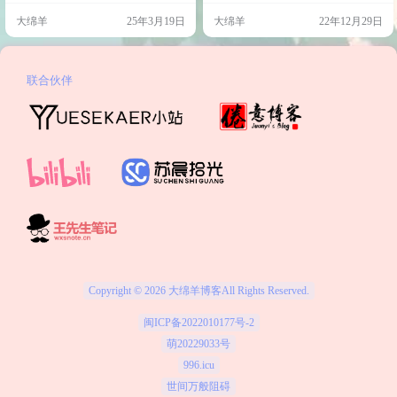
红米G2021游戏本，开始了为期半个
和古腾堡代码块扩展。 演示 参考链
大绵羊
25年3月19日
大绵羊
22年12月29日
月的“自带设备”办公生涯。虽然它性
接 开源:owen0o0/io-code-highlight (git
能还不错，但毕竟是游戏本，续航
hub.com)
差得像我的咖啡杯，风扇声音大得
像隔壁装修。每次跑本地服务器或
者开一堆浏览器标签，它就像一架
联合伙伴
准备起飞的战斗机，嗡嗡作响，仿
佛在说：“兄弟，我尽力了！” …
Copyright © 2026
大绵羊博客
All Rights Reserved.
闽ICP备2022010177号-2
萌20229033号
996.icu
世间万般阻碍