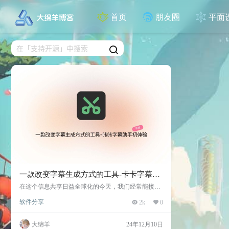
首页
朋友圈
平面
一款改变字幕生成方式的工具-卡卡字幕助
手初体验
在这个信息共享日益全球化的今天，我们经常能接触
到来自世界各地的优质视频资源。然而因为语言障碍
软件分享
2k
0
却成为了学习和欣赏这些内容的拦路虎。字幕，尤其
是精准的翻译字幕，不仅是语言学习者的好帮手，更
是文化传播的重要桥梁。 近日，一款名为 卡卡字幕
大绵羊
24年12月10日
助手（Video Captier）的开源工具火爆出圈。这款免费