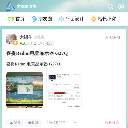
首页
朋友圈
平面设计
站长小窝
大绵羊
管理员
朋友圈
永久大会员
LV6
Lv5
喜提Redmi电竞品示器 G27Q
喜提Redmi电竞品示器 G27Q
赞
0
收藏
收起讨论
23年7月26日