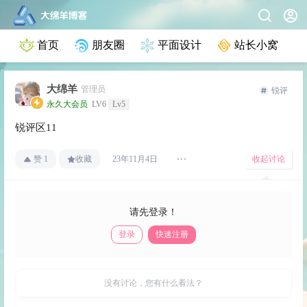
首页
朋友圈
平面设计
站长小窝
大绵羊
管理员
锐评
永久大会员
LV6
Lv5
锐评区11
赞
1
收藏
收起讨论
23年11月4日
请先登录！
登录
快速注册
发布
没有讨论，您有什么看法？