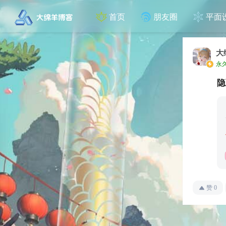
首页
朋友圈
平面
大
永
隐
赞
0