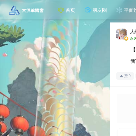
首页
朋友圈
平面
大
永
【
我
赞
0